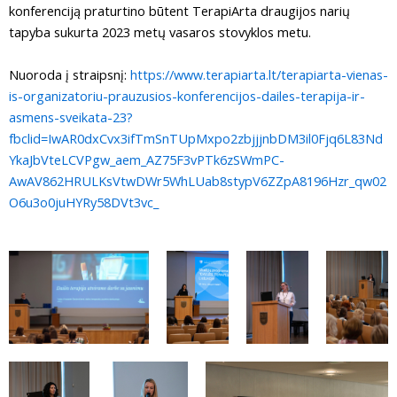
konferenciją praturtino būtent TerapiArta draugijos narių
tapyba sukurta 2023 metų vasaros stovyklos metu.
Nuoroda į straipsnį:
https://www.terapiarta.lt/terapiarta-vienas-
is-organizatoriu-prauzusios-konferencijos-dailes-terapija-ir-
asmens-sveikata-23?
fbclid=IwAR0dxCvx3ifTmSnTUpMxpo2zbjjjnbDM3il0Fjq6L83Nd
YkaJbVteLCVPgw_aem_AZ75F3vPTk6zSWmPC-
AwAV862HRULKsVtwDWr5WhLUab8stypV6ZZpA8196Hzr_qw02
O6u3o0juHYRy58DVt3vc_