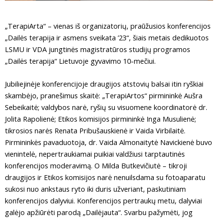
„TerapiArta“ – vienas iš organizatorių, praūžusios konferencijos
„Dailės terapija ir asmens sveikata ’23“, šiais metais dedikuotos
LSMU ir VDA jungtinės magistratūros studijų programos
„Dailės terapija“ Lietuvoje gyvavimo 10-mečiui.
Jubiliejinėje konferencijoje draugijos atstovių balsai itin ryškiai
skambėjo, pranešimus skaitė: „TerapiArtos“ pirmininkė Aušra
Sebeikaitė; valdybos narė, ryšių su visuomene koordinatorė dr.
Jolita Rapolienė; Etikos komisijos pirmininkė Inga Musulienė;
tikrosios narės Renata Pribušauskienė ir Vaida Virbilaitė.
Pirmininkės pavaduotoja, dr. Vaida Almonaitytė Navickienė buvo
vienintelė, nepertraukiamai puikiai valdžiusi tarptautinės
konferencijos moderavimą. O Milda Butkevičiutė – tikroji
draugijos ir Etikos komisijos narė nenuilsdama su fotoaparatu
sukosi nuo ankstaus ryto iki duris užveriant, paskutiniam
konferencijos dalyviui. Konferencijos pertraukų metu, dalyviai
galėjo apžiūrėti parodą „Dailėjauta“. Svarbu pažymėti, jog