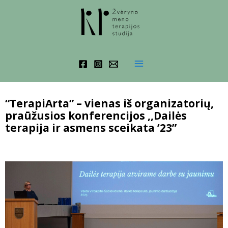
Skip
to
content
Main
Menu
“TerapiArta” – vienas iš organizatorių,
praūžusios konferencijos ,,Dailės
terapija ir asmens sceikata ’23”